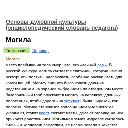
Основы духовной культуры
(энциклопедический словарь педагога)
Могила
Толкование
Перевод
Могила
место пребывания тела умершего, его «вечный
дом
». В
русской культуре могила считается святыней, которую нельзя
осквернять: портить, распахивать, особенно раскапывать для
кражи вещей. Могилу принято было копать дальним
родственникам на заранее выбранном или отведенном месте.
Заколоченный гроб опускают в могилу на веревках, длинных
полотенцах, чтобы дорога «на
тот свет
» была широкой, как
полотно. Могила становится воплощением умершего: ее
украшают, ставят
крест
, сажают цветы, делают оградку, на нее
приходят родственники. Могильная земля издревле считалась
сильным колдовски средством, ее использовали в качестве