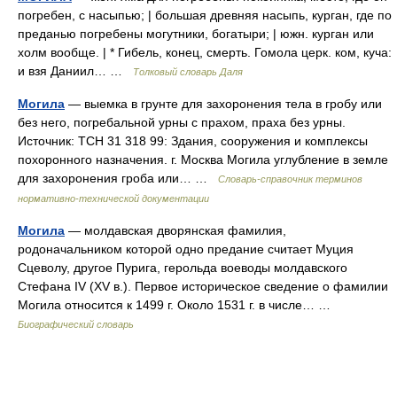
погребен, с насыпью; | большая древняя насыпь, курган, где по
преданью погребены могутники, богатыри; | южн. курган или
холм вообще. | * Гибель, конец, смерть. Гомола церк. ком, куча:
и взя Даниил… …
Толковый словарь Даля
Могила
— выемка в грунте для захоронения тела в гробу или
без него, погребальной урны с прахом, праха без урны.
Источник: ТСН 31 318 99: Здания, сооружения и комплексы
похоронного назначения. г. Москва Могила углубление в земле
для захоронения гроба или… …
Словарь-справочник терминов
нормативно-технической документации
Могила
— молдавская дворянская фамилия,
родоначальником которой одно предание считает Муция
Сцеволу, другое Пурига, герольда воеводы молдавского
Стефана IV (XV в.). Первое историческое сведение о фамилии
Могила относится к 1499 г. Около 1531 г. в числе… …
Биографический словарь