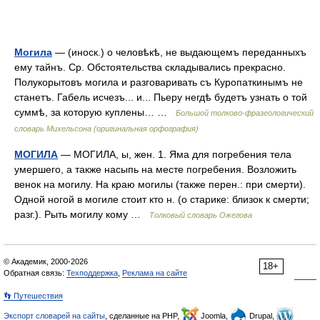
Могила
— (иноск.) о человѣкѣ, не выдающемъ переданныхъ
ему тайнъ. Ср. Обстоятельства складывались прекрасно.
Полукорытовъ могила и разговаривать съ Куропаткинымъ не
станетъ. Габель исчезъ... и... Пьеру негдѣ будетъ узнать о той
суммѣ, за которую куплены… …
Большой толково-фразеологический
словарь Михельсона (оригинальная орфография)
МОГИЛА
— МОГИЛА, ы, жен. 1. Яма для погребения тела
умершего, а также насыпь на месте погребения. Возложить
венок на могилу. На краю могилы (также перен.: при смерти).
Одной ногой в могиле стоит кто н. (о старике: близок к смерти;
разг.). Рыть могилу кому …
Толковый словарь Ожегова
© Академик, 2000-2026
18+
Обратная связь:
Техподдержка
,
Реклама на сайте
👣 Путешествия
Экспорт словарей на сайты
, сделанные на PHP,
Joomla,
Drupal,