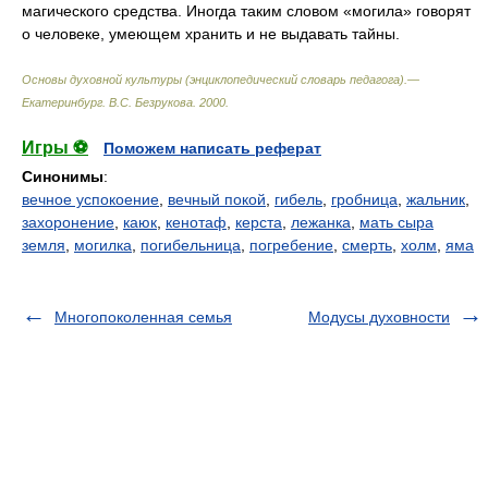
магического средства. Иногда таким словом «могила» говорят
о человеке, умеющем хранить и не выдавать тайны.
Основы духовной культуры (энциклопедический словарь педагога).—
Екатеринбург
.
В.С. Безрукова
.
2000
.
Игры ⚽
Поможем написать реферат
Синонимы
:
вечное успокоение
,
вечный покой
,
гибель
,
гробница
,
жальник
,
захоронение
,
каюк
,
кенотаф
,
керста
,
лежанка
,
мать сыра
земля
,
могилка
,
погибельница
,
погребение
,
смерть
,
холм
,
яма
Многопоколенная семья
Модусы духовности