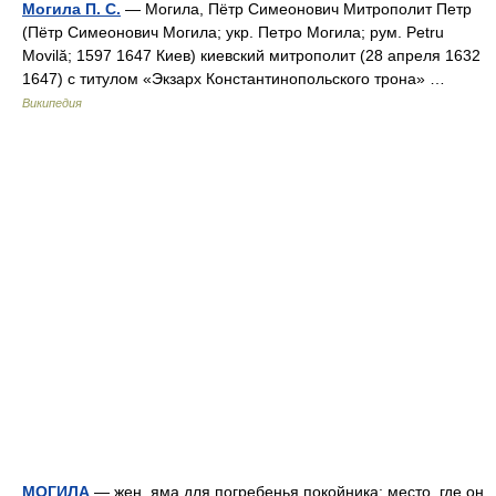
Могила П. С.
— Могила, Пётр Симеонович Митрополит Петр
(Пётр Симеонович Могила; укр. Петро Могила; рум. Petru
Movilă; 1597 1647 Киев) киевский митрополит (28 апреля 1632
1647) с титулом «Экзарх Константинопольского трона» …
Википедия
МОГИЛА
— жен. яма для погребенья покойника; место, где он